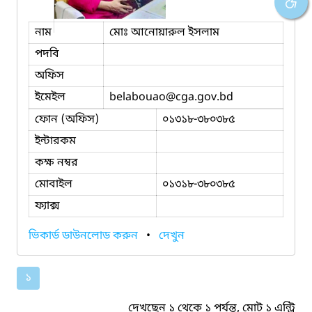
নাম
মোঃ আনোয়ারুল ইসলাম
পদবি
অফিস
ইমেইল
belabouao
@cga.gov.bd
ফোন (অফিস)
০১৩১৮-৩৮০৩৮৫
ইন্টারকম
কক্ষ নম্বর
মোবাইল
০১৩১৮-৩৮০৩৮৫
ফ্যাক্স
ভিকার্ড ডাউনলোড করুন
•
দেখুন
১
দেখছেন ১ থেকে ১ পর্যন্ত, মোট ১ এন্ট্রি